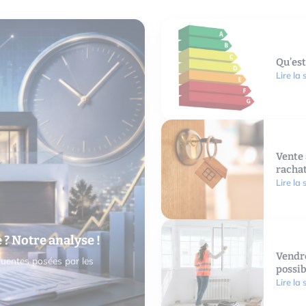
Qu’est
Lire la 
Vente 
racha
Lire la 
? Notre analyse !
Vendre
quentes posées par les
possib
Lire la 