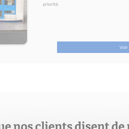
priorité.
Voir
ue nos clients disent de