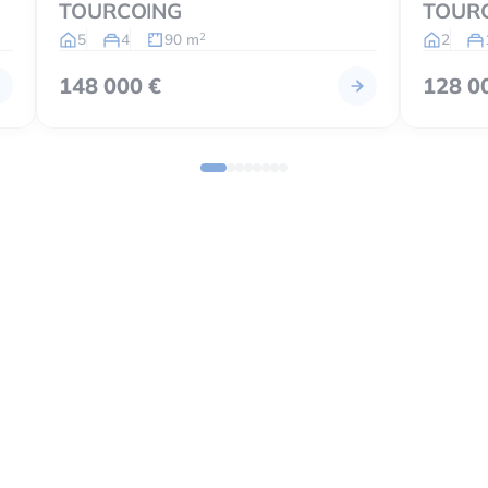
TOURCOING
TOUR
5
4
90 m
2
2
148 000 €
128 0