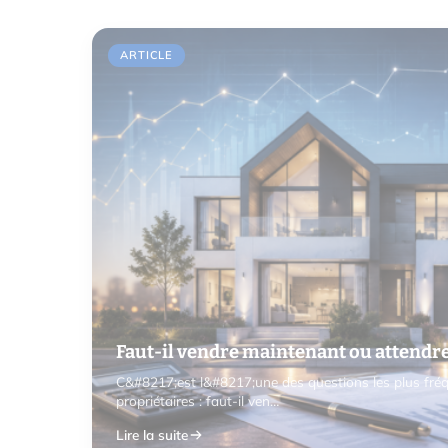
ARTICLE
Faut-il vendre maintenant ou attendre 
C&#8217;est l&#8217;une des questions les plus fré
propriétaires : faut-il ven…
Lire la suite