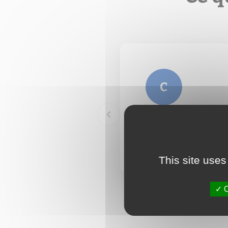
C
Super équipe, suivi d
En lire plus →
This site uses
O