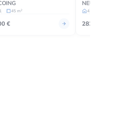
COING
NEUVILLE-EN-FER
1
45 m
4
3
89 m
2
2
00 €
282 800 €