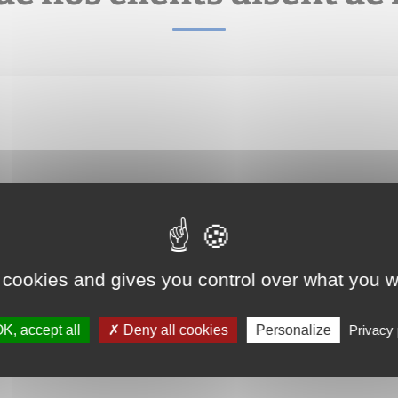
u début de la vente à la signature notaire, très pro, je reco
 cookies and gives you control over what you w
K, accept all
Deny all cookies
Personalize
Privacy 