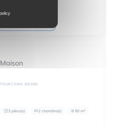
policy
VOIR LE DÉTAIL DU BIEN
Maison
TOURCOING (59200)
3 pièce(s)
2 chambre(s)
50 m²