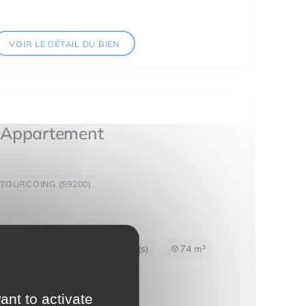
VOIR LE DÉTAIL DU BIEN
Appartement
TOURCOING (59200)
3 pièce(s)
2 chambre(s)
74 m²
Nous consulter
ant to activate