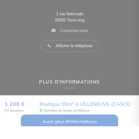
1 rue Nationale
59200
Tourcoing
Contactez-nous
Afficher le téléphone
PLUS D'INFORMATIONS
Confiez-nous votre recherche
2
1 200 €
Boutique 59m
à VILLENEUVE-D'ASCQ
En location
Achetez en toute confiance
Estimation immobilière
Avoir plus d'informations
Prix de l'immobilier à Tourcoing
Avis clients