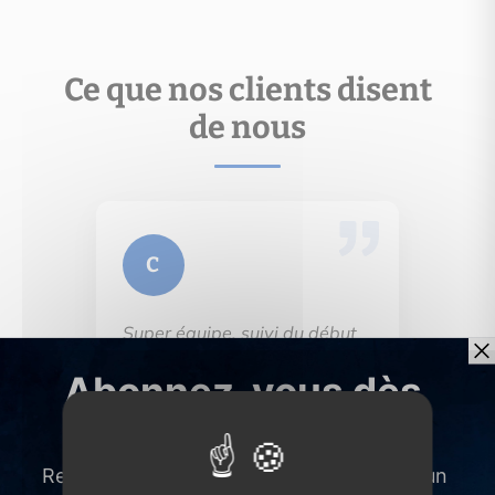
Ce que nos clients disent
de nous
C
Super équipe, suivi du début
de la vente à la signature
notaire, très pro, je
recommande
En lire plus →