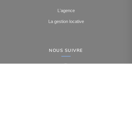
L'agence
La gestion locative
NOUS SUIVRE
-
-
-
Mentions légales
Politique de confidentialité
Politique de cookies
-
-
Déclaration d'accessibilité
Barème des honoraires
Analyse des performances
© 2026 Facilogi - Solutions en stratégie et intelligence immobilière