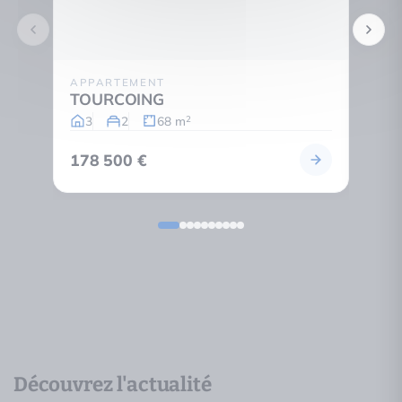
APPARTEMENT
MAIS
TOURCOING
TOU
3
2
68 m
5
2
178 500 €
148 
Découvrez l'actualité