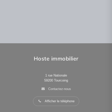
Lire la suite
Lire la suite
Hoste immobilier
1 rue Nationale
59200
Tourcoing
Contactez-nous
Afficher le téléphone