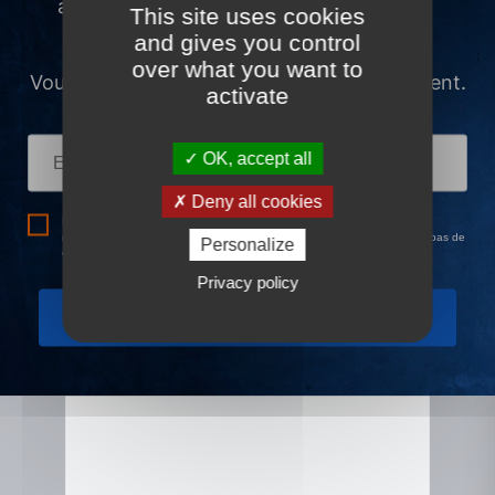
This site uses cookies
and gives you control
over what you want to
activate
OK, accept all
NOTRE SÉLECTION
Découvrez nos biens
Deny all cookies
immobiliers
Personalize
Vente
Location
Privacy policy
EXCLUSIVITÉ
EXCL