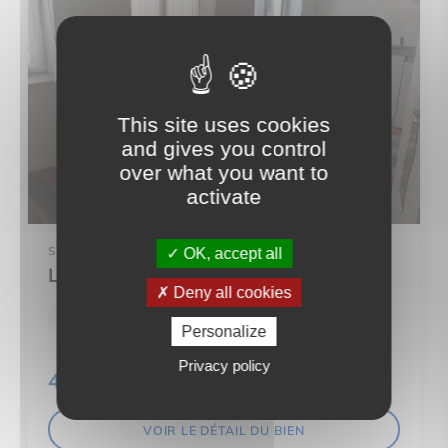
This site uses cookies
and gives you control
over what you want to
activate
STUDIO
OK, accept all
LILLE (59000)
Deny all cookies
1 pièce(s)
15 m²
Personalize
Privacy policy
442 €
/mois (
CC
)
VOIR LE DÉTAIL DU BIEN