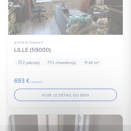
APPARTEMENT
LILLE (59000)
2 pièce(s)
1 chambre(s)
45 m²
693 €
/mois (
CC
)
VOIR LE DÉTAIL DU BIEN