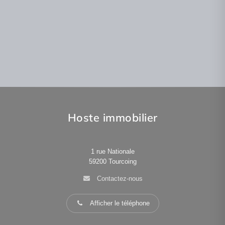
Lire la suite
Lire la suite
Hoste immobilier
1 rue Nationale
59200
Tourcoing
Contactez-nous
Afficher le téléphone