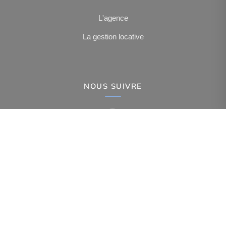
L'agence
La gestion locative
NOUS SUIVRE
-
-
-
Mentions légales
Politique de confidentialité
Politique de cookies
-
-
Déclaration d'accessibilité
Barème des honoraires
Analyse des performances
© 2026 Facilogi - Solutions en stratégie et intelligence immobilière