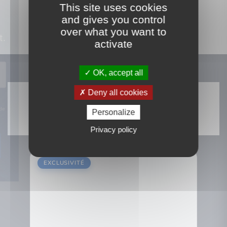
This site uses cookies
and gives you control
over what you want to
activate
OK, accept all
NOTRE SÉLECTION
Découvrez nos biens
Deny all cookies
immobiliers
Personalize
Vente
Location
Privacy policy
EXCLUSIVITÉ
EXCL