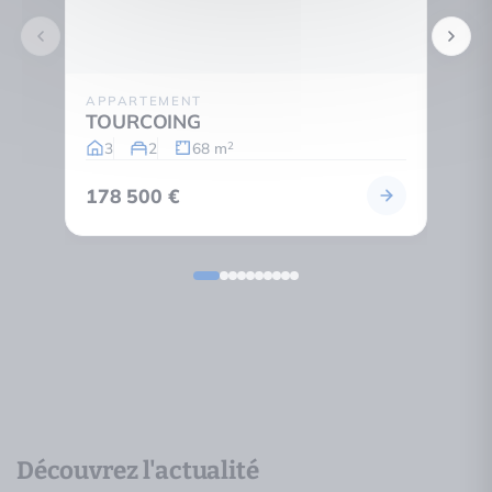
APPARTEMENT
MAIS
TOURCOING
TOU
3
2
68 m
5
2
178 500 €
148 
Découvrez l'actualité