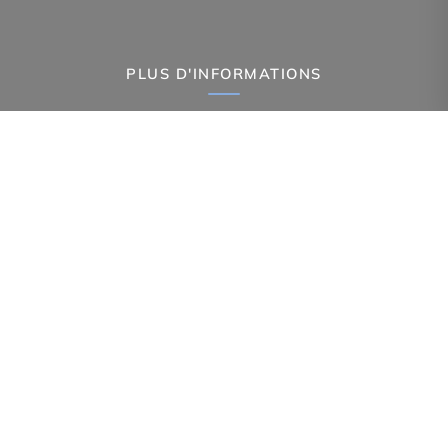
PLUS D'INFORMATIONS
Confiez-nous votre recherche
Estimation immobilière
Prix de l'immobilier à Tourcoing
Avis clients
Immobilier Tourcoing
Toutes les villes
NAVIGATION